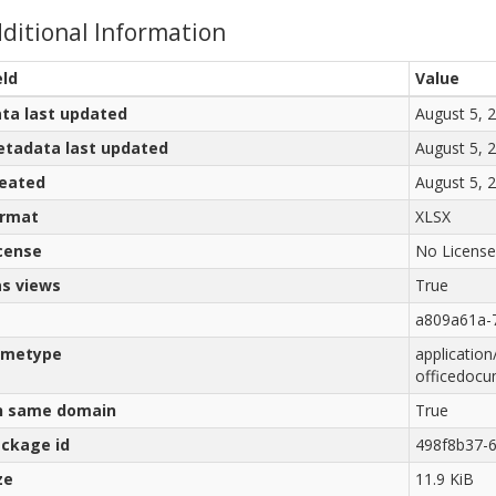
ditional Information
eld
Value
ta last updated
August 5, 
tadata last updated
August 5, 
eated
August 5, 
ormat
XLSX
cense
No License
s views
True
a809a61a-
imetype
applicatio
officedocu
n same domain
True
ckage id
498f8b37-
ze
11.9 KiB