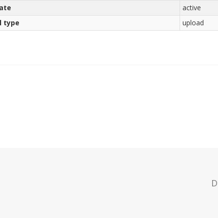
ate
active
l type
upload
D