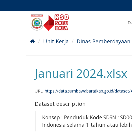
Skip
to
content
Da
Unit Kerja
Dinas Pemberdayaan..
Januari 2024.xlsx
URL:
https://data.sumbawabaratkab.go.id/dataset/498f8b37-6777-4750-ae
Dataset description:
Konsep : Penduduk Kode SDSN : SD002
Indonesia selama 1 tahun atau lebih