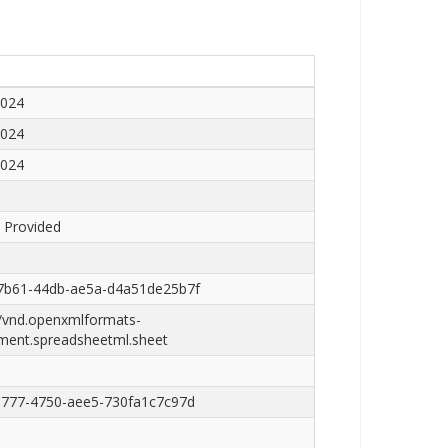
2024
2024
2024
 Provided
7b61-44db-ae5a-d4a51de25b7f
n/vnd.openxmlformats-
ment.spreadsheetml.sheet
6777-4750-aee5-730fa1c7c97d