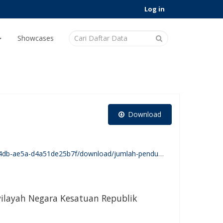
Log in
Showcases
Download
n-brang-ene-menurut-jenis-kelamin-dan-desa-kelurahan-januari-2024.xlsx
wilayah Negara Kesatuan Republik