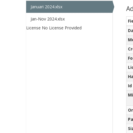
Januari 2024.xlsx
Ad
Jan-Nov 2024.xlsx
Fi
License
No License Provided
Da
Me
Cr
F
Li
Ha
Id
M
O
Pa
Si