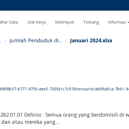
ftar Data
Unit Kerja
Kelompok
Tentang
Informasi
.
Jumlah Penduduk di...
Januari 2024.xlsx
e5-730fa1c7c97d/resource/a809a61a-7b61-44db-ae5a-d4a51de25b7f/download/jumlah-penduduk-di-kecamata
82.01.01 Definisi : Semua orang yang berdomisili di 
 dan atau mereka yang...