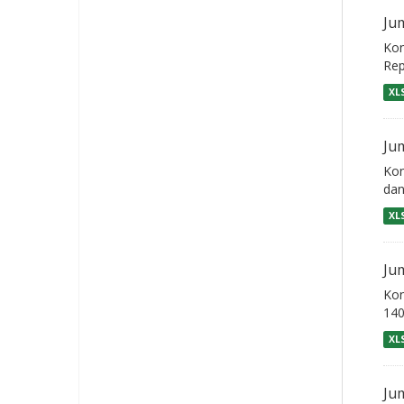
Ju
Kon
Rep
XL
Ju
Kon
dan
XL
Ju
Kon
140
XL
Ju