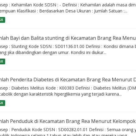
sep : Kehamilan Kode SDSN : - Definisi : Kehamilan adalah masa dim
empuan Klasifikasi : Berdasarkan Desa Ukuran : Jumlah Satuan :...
SX
mlah Bayi dan Balita stunting di Kecamatan Brang Rea Menur
sep : Stunting Kode SDSN : SD01136.01.00 Definisi : Kondisi dimana b
ang jika dibandingkan dengan umur. Kondisi ini diukur...
SX
mlah Penderita Diabetes di Kecamatan Brang Rea Menurut D
sep : Diabetes Melitus Kode : K00383 Definisi : Diabetes Melitus (
abolik dengan karakteristik hiperglikemia yang terjadi karena...
SX
mlah Penduduk di Kecamatan Brang Rea Menurut Kelompok 
sep : Penduduk Kode SDSN : SD00282.01.01 Definisi : Semua orang y
ublik Indonesia selama 1 tahun atau lebih dan atau mereka yang...