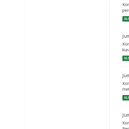
Kon
per
XL
Ju
Kon
kur
XL
Ju
Kon
met
XL
Ju
Kon
Rep