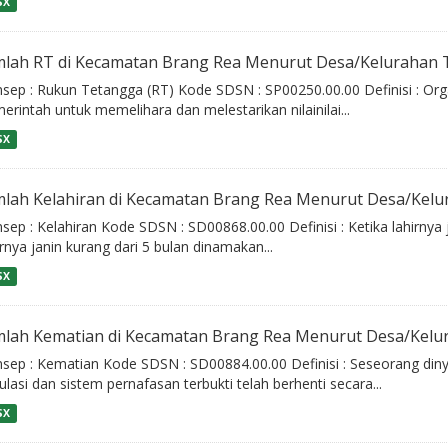
SX
mlah RT di Kecamatan Brang Rea Menurut Desa/Kelurahan 
sep : Rukun Tetangga (RT) Kode SDSN : SP00250.00.00 Definisi : Orga
erintah untuk memelihara dan melestarikan nilainilai...
SX
mlah Kelahiran di Kecamatan Brang Rea Menurut Desa/Kel
sep : Kelahiran Kode SDSN : SD00868.00.00 Definisi : Ketika lahirnya j
irnya janin kurang dari 5 bulan dinamakan...
SX
mlah Kematian di Kecamatan Brang Rea Menurut Desa/Kelu
sep : Kematian Kode SDSN : SD00884.00.00 Definisi : Seseorang diny
kulasi dan sistem pernafasan terbukti telah berhenti secara...
SX