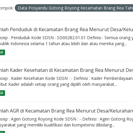
ompok:
Data Posyandu Gotong Royong Kecamatan Brang Rea Ta
mlah Penduduk di Kecamatan Brang Rea Menurut Desa/Kel
sep : Penduduk Kode SDSN : SD00282.01.01 Definisi : Semua orang y
ublik Indonesia selama 1 tahun atau lebih dan atau mereka yang...
SX
mlah Kader Kesehatan di Kecamatan Brang Rea Menurut De
sep : Kader Kesehatan Kode SDSN : - Definisi : Kader Pemberdayaa
ebut Kader adalah setiap orang yang dipilih oleh masyarakat...
SX
mlah AGR di Kecamatan Brang Rea Menurut Desa/Keluraha
sep : Agen Gotong Royong Kode SDSN : - Definisi : Agen Gotong Roy
yarakat yang memiliki kualifikasi dan kompetensi dibidang...