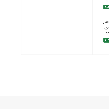
XL
Ju
Kon
Rep
XL