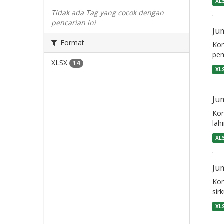
XL
Tidak ada Tag yang cocok dengan
pencarian ini
Ju
Format
Kon
pem
XLSX
14
XL
Ju
Kon
lah
XL
Ju
Kon
sir
XL