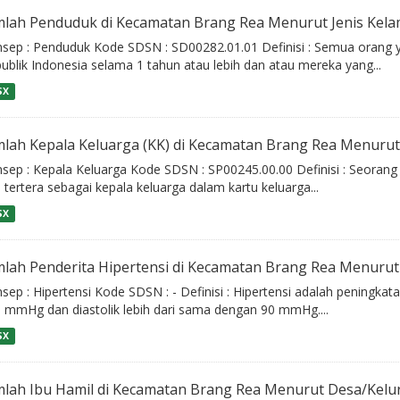
mlah Penduduk di Kecamatan Brang Rea Menurut Jenis Kelam
sep : Penduduk Kode SDSN : SD00282.01.01 Definisi : Semua orang y
ublik Indonesia selama 1 tahun atau lebih dan atau mereka yang...
SX
mlah Kepala Keluarga (KK) di Kecamatan Brang Rea Menurut
sep : Kepala Keluarga Kode SDSN : SP00245.00.00 Definisi : Seorang
 tertera sebagai kepala keluarga dalam kartu keluarga...
SX
mlah Penderita Hipertensi di Kecamatan Brang Rea Menurut
sep : Hipertensi Kode SDSN : - Definisi : Hipertensi adalah peningkat
 mmHg dan diastolik lebih dari sama dengan 90 mmHg....
SX
mlah Ibu Hamil di Kecamatan Brang Rea Menurut Desa/Kel