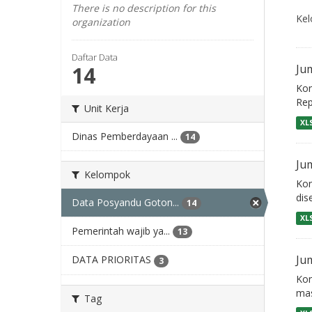
There is no description for this
Kel
organization
Daftar Data
14
Ju
Kon
Rep
Unit Kerja
XL
Dinas Pemberdayaan ...
14
Ju
Kelompok
Kon
dis
Data Posyandu Goton...
14
XL
Pemerintah wajib ya...
13
Ju
DATA PRIORITAS
3
Kon
mas
Tag