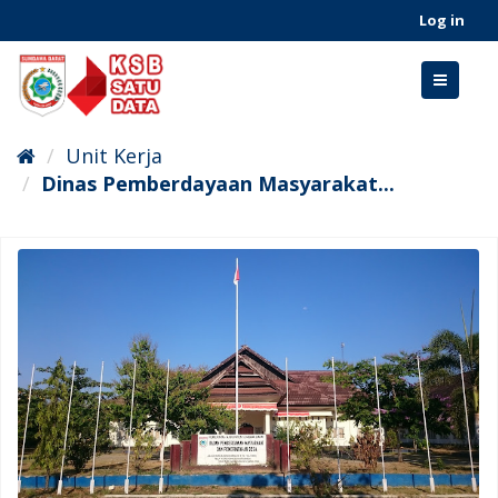
Skip
Log in
to
content
Toggle
navigati
Unit Kerja
Dinas Pemberdayaan Masyarakat...