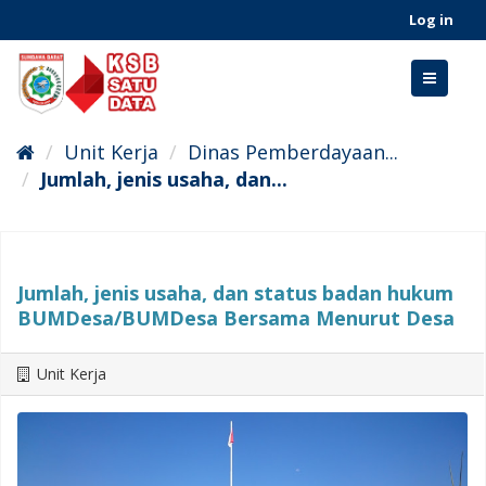
Skip
Log in
to
content
Toggle
navigati
Unit Kerja
Dinas Pemberdayaan...
Jumlah, jenis usaha, dan...
Jumlah, jenis usaha, dan status badan hukum
BUMDesa/BUMDesa Bersama Menurut Desa
Unit Kerja