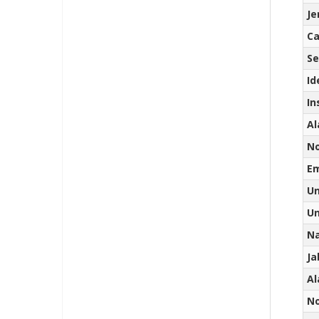
Je
Ca
Se
Id
In
Al
No
Em
Un
Un
N
J
A
No