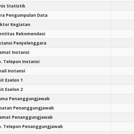
nis Statistik
ra Pengumpulan Data
ktor Kegiatan
entitas Rekomendasi
stansi Penyelenggara
amat Instansi
. Telepon Instansi
ail Instansi
it Eselon 1
it Eselon 2
ama Penanggungjawab
abatan Penanggungjawab
lamat Penanggungjawab
. Telepon Penanggungjawab