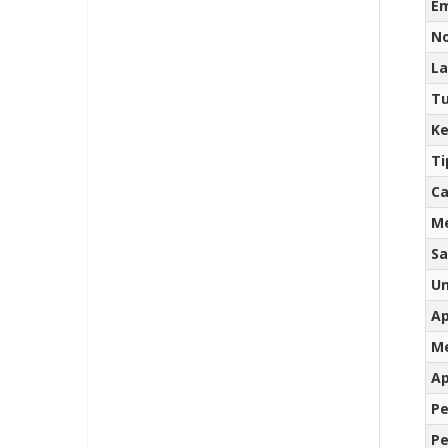
E
No
La
Tu
Ke
Ti
Ca
M
Sa
Un
Ap
Me
Ap
Pe
Pe