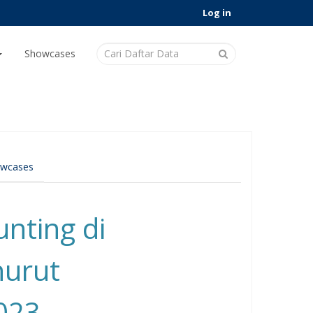
Log in
Showcases
wcases
unting di
nurut
023