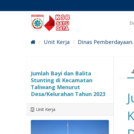
Skip
to
content
Da
Unit Kerja
Dinas Pemberdayaan..
Jumlah Bayi dan Balita
Stunting di Kecamatan
Taliwang Menurut
J
Desa/Kelurahan Tahun 2023
Unit Kerja
K
D