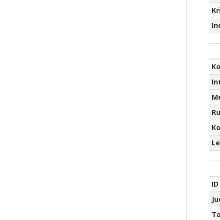
Kr
In
Ko
In
Me
R
Ko
Le
ID
Ju
Ta