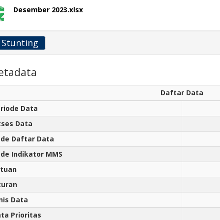
Desember 2023.xlsx
Stunting
etadata
Daftar Data
riode Data
ses Data
de Daftar Data
de Indikator MMS
tuan
kuran
nis Data
ta Prioritas