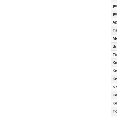
Ju
Ju
Ap
Ta
Me
Un
Ti
Ke
Ke
Ke
N
Ko
Ko
To