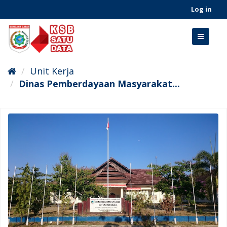
Skip
Log in
to
content
Toggle
navigati
Unit Kerja
Dinas Pemberdayaan Masyarakat...