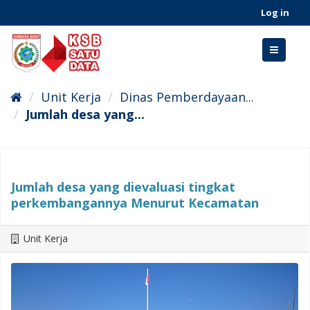
Skip
Log in
to
content
Toggle
navigati
Unit Kerja
Dinas Pemberdayaan...
Jumlah desa yang...
Jumlah desa yang dievaluasi tingkat
perkembangannya Menurut Kecamatan
Unit Kerja